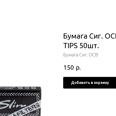
Бумага Сиг. OCB
TIPS 50шт.
Бумага Сиг. OCB
150
р.
Добавить в корзину