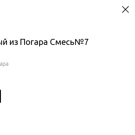
ый из Погара Смесь№7
гара