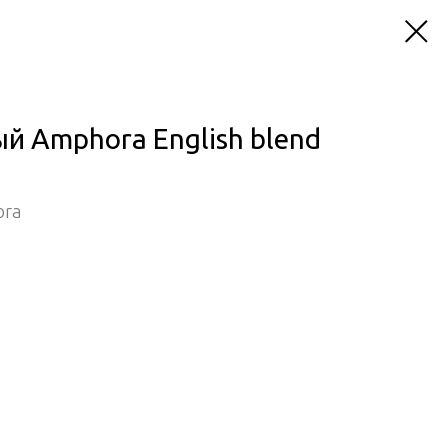
й Amphora English blend
ora