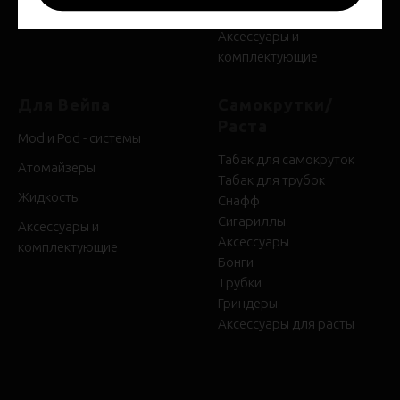
Уголь для кальяна
Политика конфиденциальности
Аксессуары и
комплектующие
Для Вейпа
Самокрутки/
Раста
Mod и Pod - системы
Табак для самокруток
Атомайзеры
Табак для трубок
Жидкость
Снафф
Сигариллы
Аксессуары и
Аксессуары
комплектующие
Бонги
Трубки
Гриндеры
Аксессуары для расты