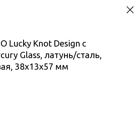
O Lucky Knot Design с
ury Glass, латунь/сталь,
вая, 38x13x57 мм