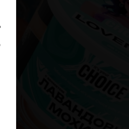
.
я
я