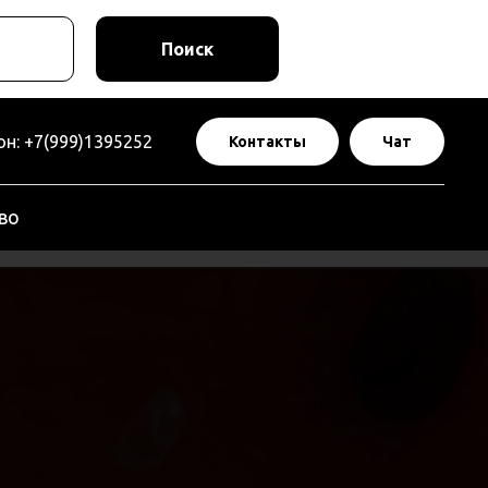
Поиск
н: +7(999)1395252
Контакты
Чат
во